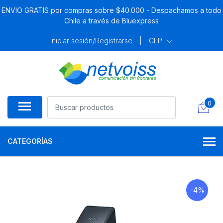
ENVIO GRATIS por compras sobre $40.000 - Despachamos a todo
Chile a través de Bluexpress
Iniciar sesión/Registrarse
|
CLP
0
CATEGORÍAS
-4%