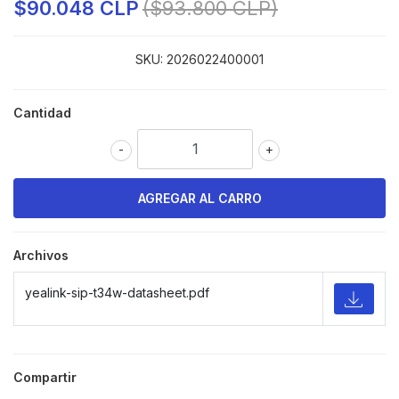
$90.048 CLP
($93.800 CLP)
SKU:
2026022400001
Cantidad
-
+
Archivos
yealink-sip-t34w-datasheet.pdf
Compartir