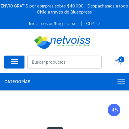
ENVIO GRATIS por compras sobre $40.000 - Despachamos a todo
Chile a través de Bluexpress
Iniciar sesión/Registrarse
|
CLP
0
CATEGORÍAS
-4%