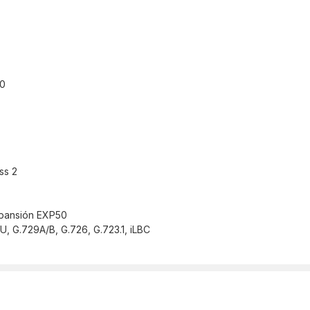
80
ss 2
xpansión EXP50
 G.729A/B, G.726, G.723.1, iLBC