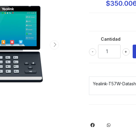
$350.00
Cantidad
-
+
Yealink-T57W-Datash