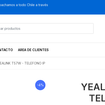
achamos a todo Chile a través
NTACTO
AREA DE CLIENTES
EALINK T57W - TELEFONO IP
YEAL
-4%
TE