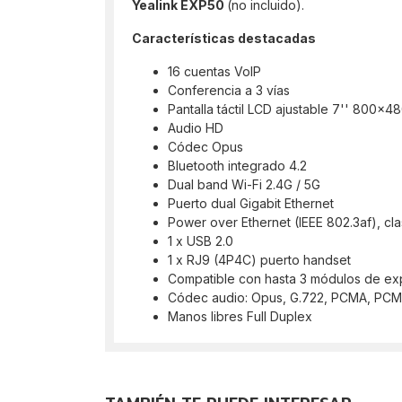
Yealink EXP50
(no incluido).
Características destacadas
16 cuentas VoIP
Conferencia a 3 vías
Pantalla táctil LCD ajustable 7'' 800x4
Audio HD
Códec Opus
Bluetooth integrado 4.2
Dual band Wi-Fi 2.4G / 5G
Puerto dual Gigabit Ethernet
Power over Ethernet (IEEE 802.3af), cla
1 x USB 2.0
1 x RJ9 (4P4C) puerto handset
Compatible con hasta 3 módulos de e
Códec audio: Opus, G.722, PCMA, PCMU,
Manos libres Full Duplex