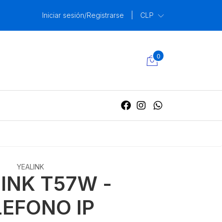
Iniciar sesión/Registrarse
|
CLP
0
YEALINK
INK T57W -
LEFONO IP