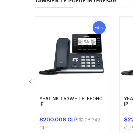
TAMBIÉN TE PUEDE INTERESAR
-4%
YEALINK T53W - TELEFONO
YEA
IP
IP
$200.008 CLP
$2
$208.342
-
+
-
CLP
CL