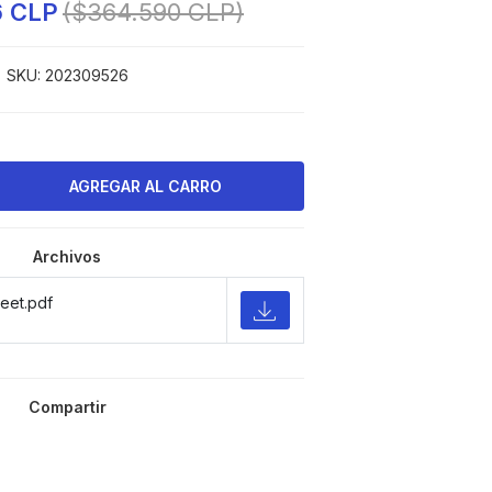
6 CLP
($364.590 CLP)
SKU:
202309526
Archivos
eet.pdf
Compartir