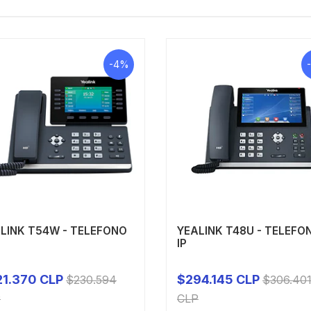
-4%
LINK T54W - TELEFONO
YEALINK T48U - TELEFO
IP
21.370 CLP
$294.145 CLP
$230.594
$306.40
+
-
+
P
CLP