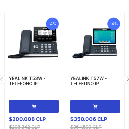
-4%
-4%
YEALINK T53W -
YEALINK T57W -
TELEFONO IP
TELEFONO IP
$200.008 CLP
$350.006 CLP
$208.342 CLP
$364.590 CLP