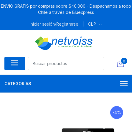
ENVIO GRATIS por compras sobre $40.000 - Despachamos a todo
Chile a través de Bluexpress
Iniciar sesión/Registrarse
|
CLP
0
CATEGORÍAS
-4%