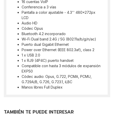
16 cuentas VoIP
Conferencia a 3 vías
Pantalla a color ajustable - 4.3'' 480x272px
LCD
Audio HD
Códec Opus
Bluetooth 4.2 incorporado
Wi-Fi Dual band 2.4G / 5G (802.11a/b/g/n/ac)
Puerto dual Gigabit Ethernet
Power over Ethernet (IEEE 802.3af), class 2
1 x USB 2.0
1 x RJ9 (4P4C) puerto handset
Compatible con hasta 3 módulos de expansión
EXP50
Códec audio: Opus, G.722, PCMA, PCMU,
G.729A/B, G.726, G.723.1, iLBC
Manos libres Full Duplex
TAMBIÉN TE PUEDE INTERESAR