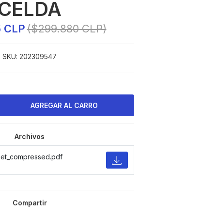
CELDA
5 CLP
($299.880 CLP)
SKU:
202309547
Archivos
eet_compressed.pdf
Compartir