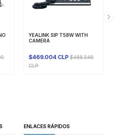
NO
YEALINK SIP T58W WITH
YEALINK
CAMERA
DE SOBR
TEAMS
$469.004 CLP
$329.0
00
$488.546
-
+
-
CLP
CLP
S
ENLACES RÁPIDOS