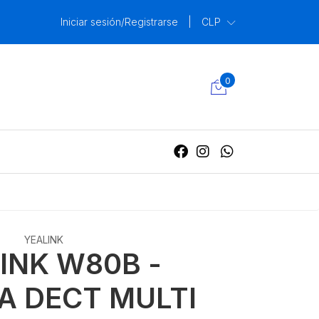
Iniciar sesión/Registrarse
|
CLP
0
YEALINK
INK W80B -
A DECT MULTI