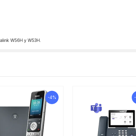
Yealink W56H y W53H.
-4%