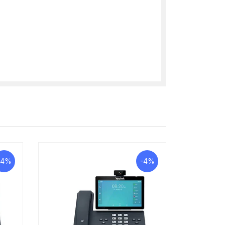
-4%
-4%