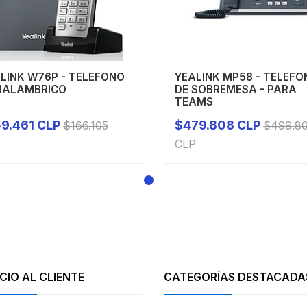
LINK W76P - TELEFONO
YEALINK MP58 - TELEFO
INALAMBRICO
DE SOBREMESA - PARA
TEAMS
9.461 CLP
$479.808 CLP
$166.105
$499.8
+
-
+
P
CLP
CIO AL CLIENTE
CATEGORÍAS DESTACADA