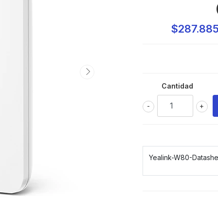
$287.88
Cantidad
-
+
Yealink-W80-Datash