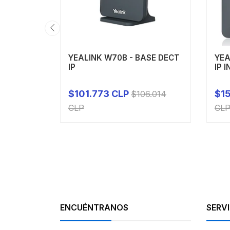
YEALINK W70B - BASE DECT
YEA
IP
IP 
$101.773 CLP
$15
$106.014
-
+
-
CLP
CL
ENCUÉNTRANOS
SERVI