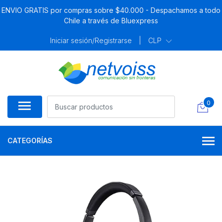
ENVIO GRATIS por compras sobre $40.000 - Despachamos a todo
Chile a través de Bluexpress
Iniciar sesión/Registrarse
|
CLP
0
CATEGORÍAS