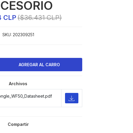
CESORIO
4 CLP
($36.431 CLP)
SKU:
202309251
Archivos
ongle_WF50_Datasheet.pdf
Compartir