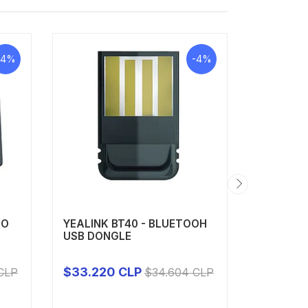
-4%
-4%
NO
YEALINK BT40 - BLUETOOH
YEALINK 
USB DONGLE
CINTILL
INAL...
$33.220 CLP
$167.06
CLP
$34.604 CLP
-
+
-