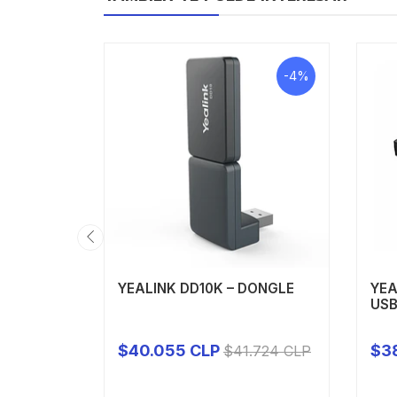
-4%
YEALINK DD10K – DONGLE
YEA
USB
$40.055 CLP
$3
$41.724 CLP
-
+
-