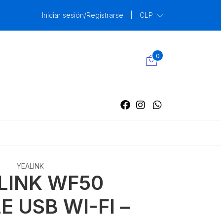
Iniciar sesión/Registrarse
|
CLP
0
YEALINK
LINK WF50
 USB WI-FI –