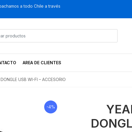
achamos a todo Chile a través
NTACTO
AREA DE CLIENTES
 DONGLE USB WI-FI – ACCESORIO
YEA
-4%
DONGLE