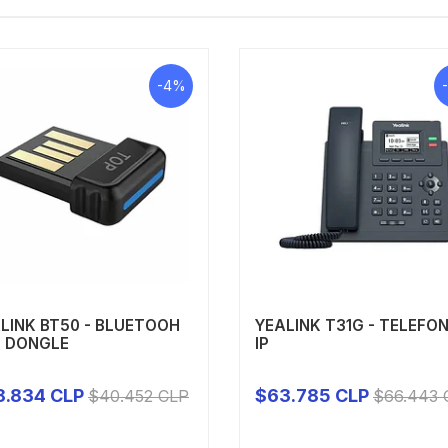
-4%
LINK BT50 - BLUETOOH
YEALINK T31G - TELEFO
 DONGLE
IP
8.834 CLP
$63.785 CLP
$40.452 CLP
$66.443 
+
-
+