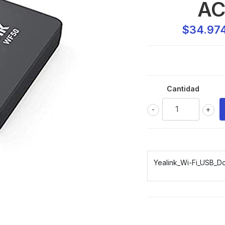
AC
$34.97
Cantidad
-
+
Yealink_Wi-Fi_USB_D