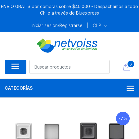
ENVIO GRATIS por compras sobre $40.000 - Despachamos a todo
Chile a través de Bluexpress
Iniciar sesión/Registrarse
|
CLP
0
CATEGORÍAS
-7%