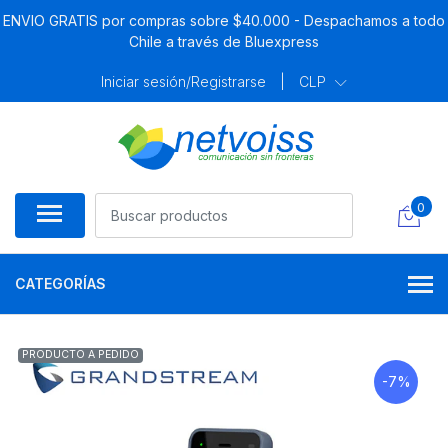
ENVIO GRATIS por compras sobre $40.000 - Despachamos a todo
Chile a través de Bluexpress
Iniciar sesión/Registrarse
|
CLP
0
CATEGORÍAS
PRODUCTO A PEDIDO
-7%