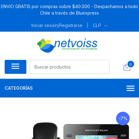
ENVIO GRATIS por compras sobre $40.000 - Despachamos a todo
Chile a través de Bluexpress
Iniciar sesión/Registrarse
|
CLP
0
CATEGORÍAS
-7%