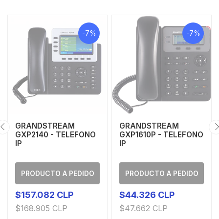
-7%
-7%
GRANDSTREAM
GRANDSTREAM
GXP2140 - TELEFONO
GXP1610P - TELEFONO
IP
IP
PRODUCTO A PEDIDO
PRODUCTO A PEDIDO
$157.082 CLP
$44.326 CLP
$168.905 CLP
$47.662 CLP