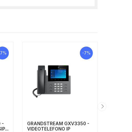
-7%
-7%
 -
GRANDSTREAM GXV3350 -
GRANDST
P...
VIDEOTELEFONO IP
TELEFON