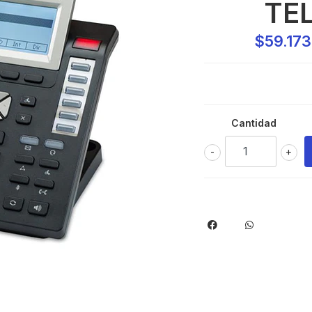
TE
$59.17
Cantidad
-
+