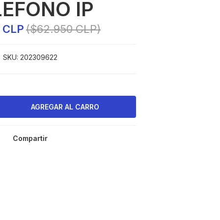
LEFONO IP
3 CLP
($62.950 CLP)
SKU:
202309622
Compartir