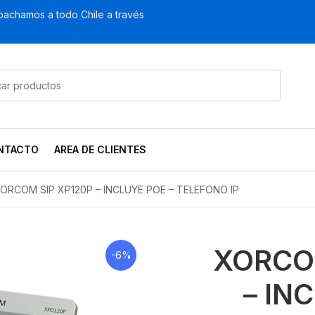
achamos a todo Chile a través
NTACTO
AREA DE CLIENTES
ORCOM SIP XP120P – INCLUYE POE – TELEFONO IP
XORCO
-6%
– IN