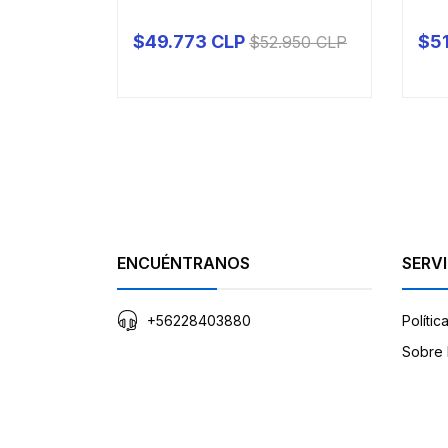
$49.773 CLP
$51
$52.950 CLP
-
+
-
ENCUÉNTRANOS
SERVI
+56228403880
Polític
Sobre 