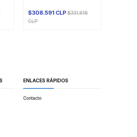
$308.591 CLP
$157.08
1
$331.818
-
+
PRO
CLP
CLP
S
ENLACES RÁPIDOS
Contacto