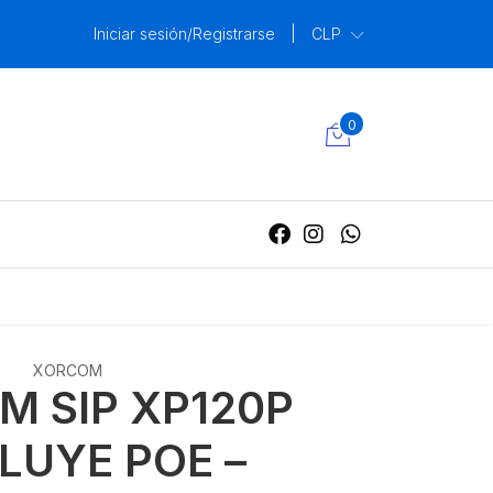
Iniciar sesión/Registrarse
|
CLP
0
XORCOM
M SIP XP120P
CLUYE POE –