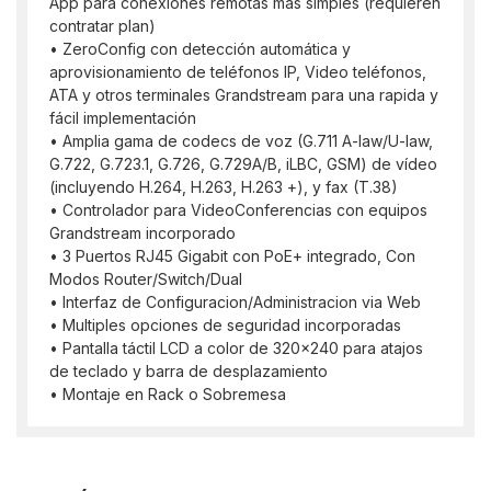
App para conexiones remotas mas simples (requieren
contratar plan)
• ZeroConfig con detección automática y
aprovisionamiento de teléfonos IP, Video teléfonos,
ATA y otros terminales Grandstream para una rapida y
fácil implementación
• Amplia gama de codecs de voz (G.711 A-law/U-law,
G.722, G.723.1, G.726, G.729A/B, iLBC, GSM) de vídeo
(incluyendo H.264, H.263, H.263 +), y fax (T.38)
• Controlador para VideoConferencias con equipos
Grandstream incorporado
• 3 Puertos RJ45 Gigabit con PoE+ integrado, Con
Modos Router/Switch/Dual
• Interfaz de Configuracion/Administracion via Web
• Multiples opciones de seguridad incorporadas
• Pantalla táctil LCD a color de 320x240 para atajos
de teclado y barra de desplazamiento
• Montaje en Rack o Sobremesa