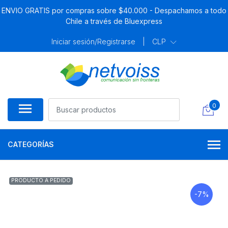
ENVIO GRATIS por compras sobre $40.000 - Despachamos a todo
Chile a través de Bluexpress
Iniciar sesión/Registrarse
|
CLP
0
CATEGORÍAS
PRODUCTO A PEDIDO
-7%