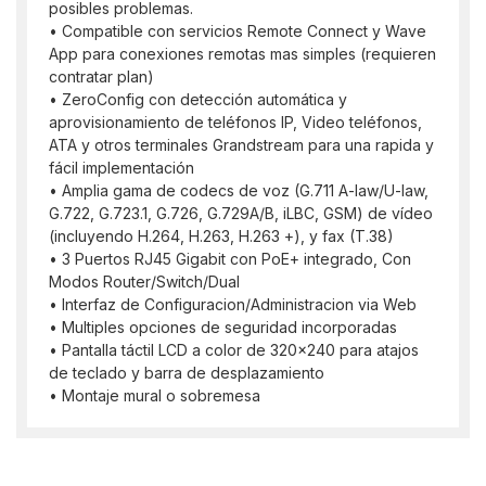
posibles problemas.
• Compatible con servicios Remote Connect y Wave
App para conexiones remotas mas simples (requieren
contratar plan)
• ZeroConfig con detección automática y
aprovisionamiento de teléfonos IP, Video teléfonos,
ATA y otros terminales Grandstream para una rapida y
fácil implementación
• Amplia gama de codecs de voz (G.711 A-law/U-law,
G.722, G.723.1, G.726, G.729A/B, iLBC, GSM) de vídeo
(incluyendo H.264, H.263, H.263 +), y fax (T.38)
• 3 Puertos RJ45 Gigabit con PoE+ integrado, Con
Modos Router/Switch/Dual
• Interfaz de Configuracion/Administracion via Web
• Multiples opciones de seguridad incorporadas
• Pantalla táctil LCD a color de 320x240 para atajos
de teclado y barra de desplazamiento
• Montaje mural o sobremesa