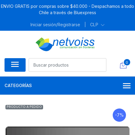
ENVIO GRATIS por compras sobre $40.000 - Despachamos a todo
Chile a través de Bluexpress
Iniciar sesión/Registrarse
|
CLP
0
CATEGORÍAS
PRODUCTO A PEDIDO
-7%