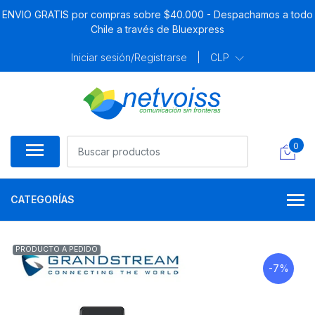
ENVIO GRATIS por compras sobre $40.000 - Despachamos a todo
Chile a través de Bluexpress
Iniciar sesión/Registrarse
|
CLP
0
CATEGORÍAS
PRODUCTO A PEDIDO
-7%