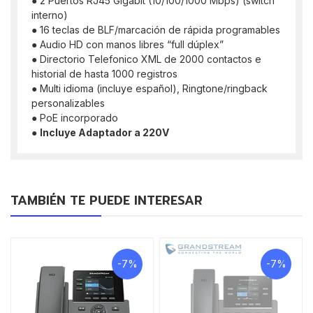
● 2 Puertos RJ45 Gigabit (10/100/1000 Mbps) (switch
interno)
● 16 teclas de BLF/marcación de rápida programables
● Audio HD con manos libres “full dúplex”
● Directorio Telefonico XML de 2000 contactos e
historial de hasta 1000 registros
● Multi idioma (incluye español), Ringtone/ringback
personalizables
● PoE incorporado
●
Incluye Adaptador a 220V
TAMBIÉN TE PUEDE INTERESAR
-7%
-7%