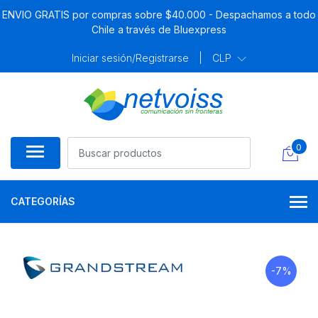
ENVIO GRATIS por compras sobre $40.000 - Despachamos a todo
Chile a través de Bluexpress
Iniciar sesión/Registrarse
|
CLP
0
CATEGORÍAS
-7%