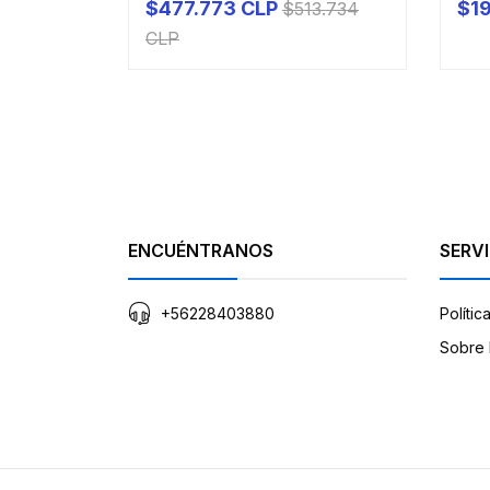
$477.773 CLP
$19
$513.734
-
+
CLP
ENCUÉNTRANOS
SERVI
+56228403880
Polític
Sobre 