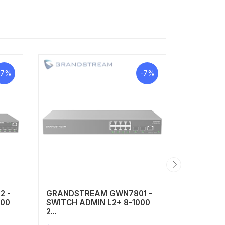
-7%
-7%
2 -
GRANDSTREAM GWN7801 -
GRANDS
000
SWITCH ADMIN L2+ 8-1000
- SWITCH
2...
100...