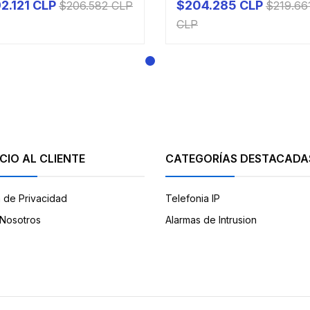
2.121 CLP
$204.285 CLP
$206.582 CLP
$219.66
PRODUCTO A PEDIDO
PRODUCTO A PEDIDO
CLP
CIO AL CLIENTE
CATEGORÍAS DESTACADA
a de Privacidad
Telefonia IP
Nosotros
Alarmas de Intrusion