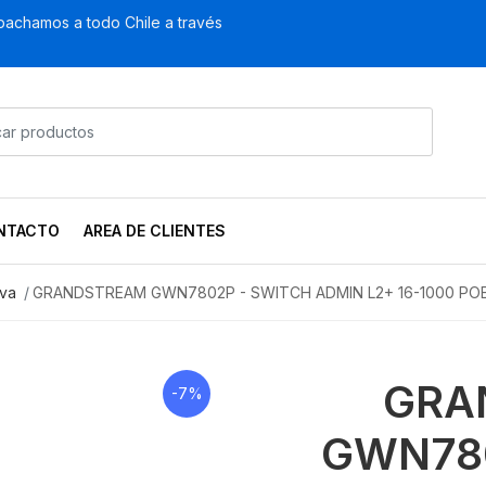
achamos a todo Chile a través
NTACTO
AREA DE CLIENTES
iva
GRANDSTREAM GWN7802P - SWITCH ADMIN L2+ 16-1000 PO
GRA
-7%
GWN780