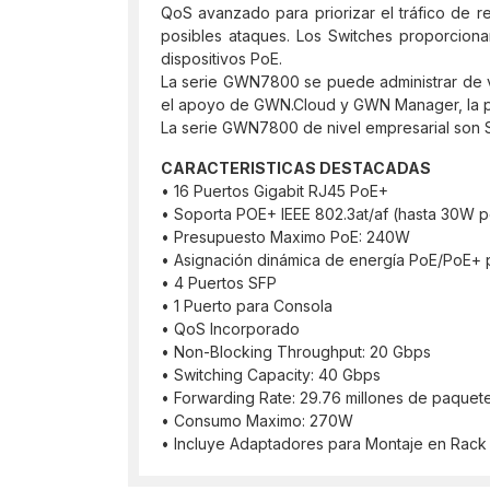
QoS avanzado para priorizar el tráfico de r
posibles ataques. Los Switches proporcionan
dispositivos PoE.
La serie GWN7800 se puede administrar de va
el apoyo de GWN.Cloud y GWN Manager, la pla
La serie GWN7800 de nivel empresarial son 
CARACTERISTICAS DESTACADAS
• 16 Puertos Gigabit RJ45 PoE+
• Soporta POE+ IEEE 802.3at/af (hasta 30W p
• Presupuesto Maximo PoE: 240W
• Asignación dinámica de energía PoE/PoE+ 
• 4 Puertos SFP
• 1 Puerto para Consola
• QoS Incorporado
• Non-Blocking Throughput: 20 Gbps
• Switching Capacity: 40 Gbps
• Forwarding Rate: 29.76 millones de paque
• Consumo Maximo: 270W
• Incluye Adaptadores para Montaje en Rack