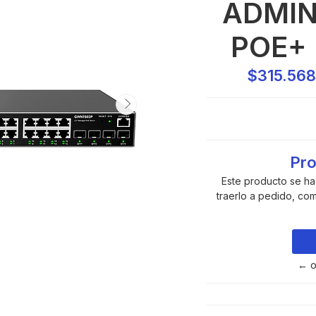
ADMIN
POE+
$315.56
Pro
Este producto se h
traerlo a pedido, co
← o