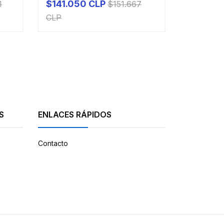
$141.050 CLP
$224.71
1
$151.667
PRODUCTO A PEDIDO
PRO
CLP
CLP
S
ENLACES RÁPIDOS
Contacto