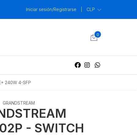
Iniciar sesión/Registrarse
|
CLP
0
E+ 240W 4-SFP
GRANDSTREAM
NDSTREAM
2P - SWITCH