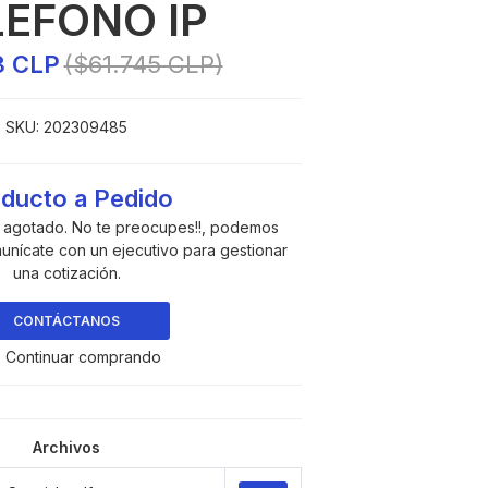
LEFONO IP
3 CLP
($61.745 CLP)
SKU:
202309485
ducto a Pedido
a agotado. No te preocupes!!, podemos
munícate con un ejecutivo para gestionar
una cotización.
CONTÁCTANOS
 Continuar comprando
Archivos