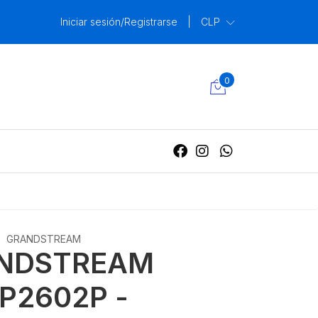
Iniciar sesión/Registrarse
|
CLP
0
GRANDSTREAM
NDSTREAM
P2602P -