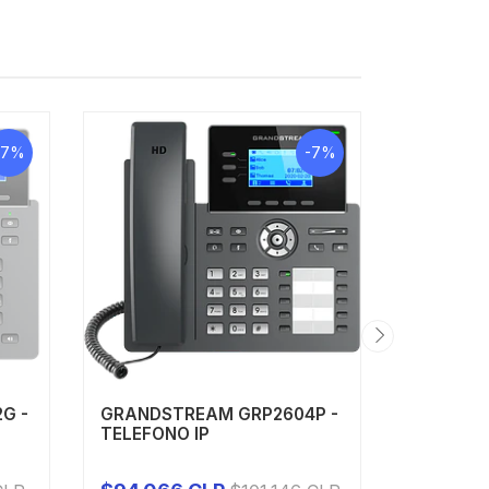
-7%
-7%
G -
GRANDSTREAM GRP2604P -
GRANDST
TELEFONO IP
TELEFON