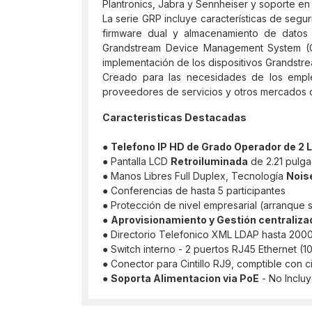
Plantronics, Jabra y Sennheiser y soporte en 
La serie GRP incluye características de seg
firmware dual y almacenamiento de datos 
Grandstream Device Management System (GDMS
implementación de los dispositivos Grandstre
Creado para las necesidades de los emplea
proveedores de servicios y otros mercados d
Caracteristicas Destacadas
●
Telefono IP HD de Grado Operador de 2 
● Pantalla LCD
Retroiluminada
de 2.21 pulga
● Manos Libres Full Duplex, Tecnología
Nois
● Conferencias de hasta 5 participantes
● Protección de nivel empresarial (arranque
●
Aprovisionamiento y Gestión centraliza
● Directorio Telefonico XML LDAP hasta 200
● Switch interno - 2 puertos RJ45 Ethernet (
● Conector para Cintillo RJ9, comptible con c
●
Soporta Alimentacion via PoE
- No Inclu