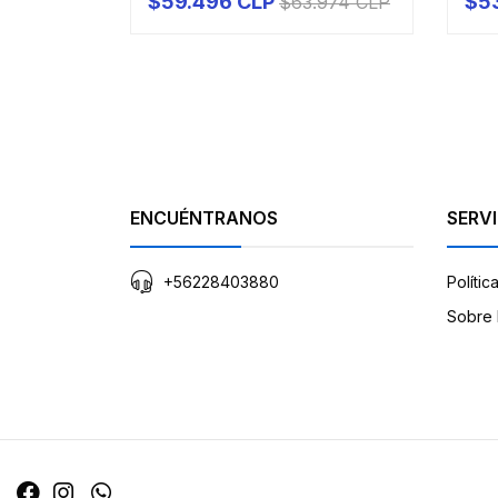
$59.496 CLP
$5
$63.974 CLP
PRODUCTO A PEDIDO
-
ENCUÉNTRANOS
SERVI
+56228403880
Polític
Sobre 