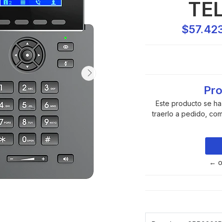
TE
$57.42
Pro
Este producto se h
traerlo a pedido, co
← o