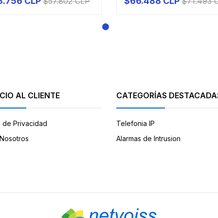
3.756 CLP
$66.488 CLP
$57.802 CLP
$71.493 
+
PRODUCTO A PEDIDO
CIO AL CLIENTE
CATEGORÍAS DESTACADA
a de Privacidad
Telefonia IP
Nosotros
Alarmas de Intrusion