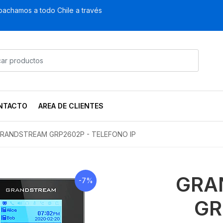
achamos a todo Chile a través
NTACTO
AREA DE CLIENTES
RANDSTREAM GRP2602P - TELEFONO IP
GRA
-7%
GR