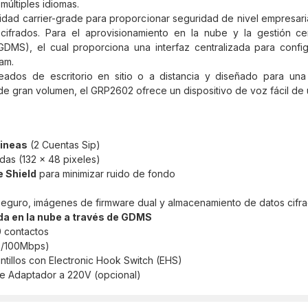
múltiples idiomas.
uridad carrier-grade para proporcionar seguridad de nivel empresar
cifrados. Para el aprovisionamiento en la nube y la gestión ce
), el cual proporciona una interfaz centralizada para configur
am.
dos de escritorio en sitio o a distancia y diseñado para una 
e gran volumen, el GRP2602 ofrece un dispositivo de voz fácil de 
Lineas
(2 Cuentas Sip)
das (132 x 48 pixeles)
e Shield
para minimizar ruido de fondo
 seguro, imágenes de firmware dual y almacenamiento de datos cifr
da en la nube a través de GDMS
0 contactos
10/100Mbps)
intillos con Electronic Hook Switch (EHS)
ye Adaptador a 220V (opcional)