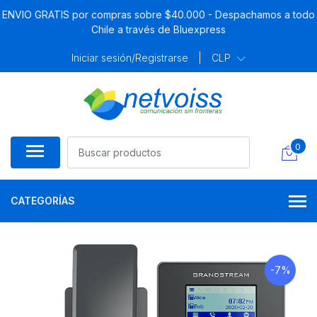
ENVIO GRATIS por compras sobre $40.000 - Despachamos a todo
Chile a través de Bluexpress
Iniciar sesión/Registrarse
|
CLP
0
CATEGORÍAS
-7%