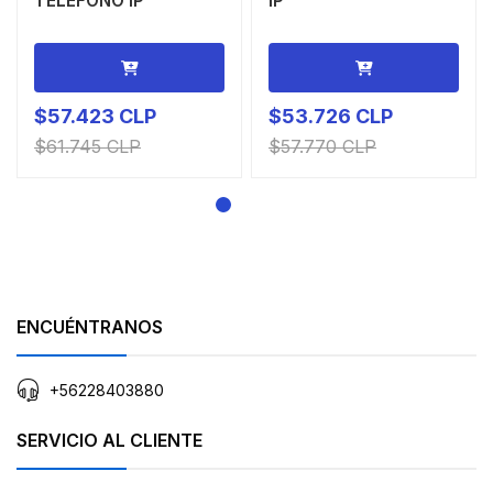
TELEFONO IP
IP
$57.423 CLP
$53.726 CLP
$61.745 CLP
$57.770 CLP
ENCUÉNTRANOS
+56228403880
SERVICIO AL CLIENTE