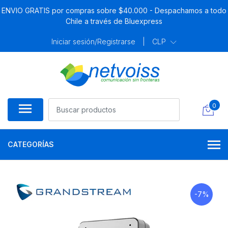
ENVIO GRATIS por compras sobre $40.000 - Despachamos a todo
Chile a través de Bluexpress
Iniciar sesión/Registrarse
|
CLP
0
CATEGORÍAS
-7%