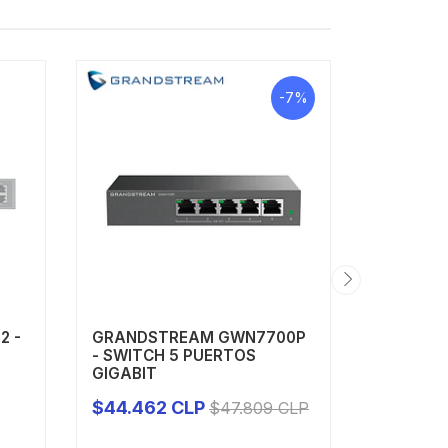
-7%
2 -
GRANDSTREAM GWN7700P
GRANDS
- SWITCH 5 PUERTOS
- SWITC
GIGABIT
GIGABIT
$44.462 CLP
$148.5
$47.809 CLP
-
+
-
CLP