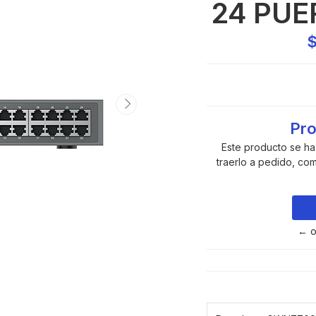
24 PUE
$
Pro
Este producto se h
traerlo a pedido, co
← o