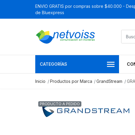
ENVIO GRATIS por compras sobre $40.000 - Desp
de Bluexpress
CATEGORÍAS
CO
Inicio
Productos por Marca
GrandStream
GRA
PRODUCTO A PEDIDO