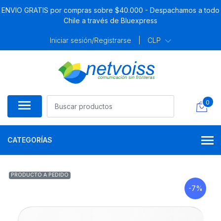
ENVIO GRATIS por compras sobre $40.000 - Despachamos a todo
Chile a través de Bluexpress
Iniciar sesión/Registrarse
|
CLP
0
CATEGORÍAS
PRODUCTO A PEDIDO
-7%