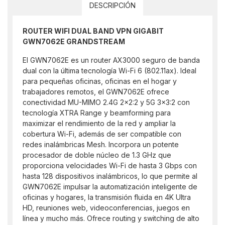
DESCRIPCIÓN
ROUTER WIFI DUAL BAND VPN GIGABIT
GWN7062E GRANDSTREAM
El GWN7062E es un router AX3000 seguro de banda
dual con la última tecnología Wi-Fi 6 (802.11ax). Ideal
para pequeñas oficinas, oficinas en el hogar y
trabajadores remotos, el GWN7062E ofrece
conectividad MU-MIMO 2.4G 2×2:2 y 5G 3x3:2 con
tecnología XTRA Range y beamforming para
maximizar el rendimiento de la red y ampliar la
cobertura Wi-Fi, además de ser compatible con
redes inalámbricas Mesh. Incorpora un potente
procesador de doble núcleo de 1.3 GHz que
proporciona velocidades Wi-Fi de hasta 3 Gbps con
hasta 128 dispositivos inalámbricos, lo que permite al
GWN7062E impulsar la automatización inteligente de
oficinas y hogares, la transmisión fluida en 4K Ultra
HD, reuniones web, videoconferencias, juegos en
línea y mucho más. Ofrece routing y switching de alto