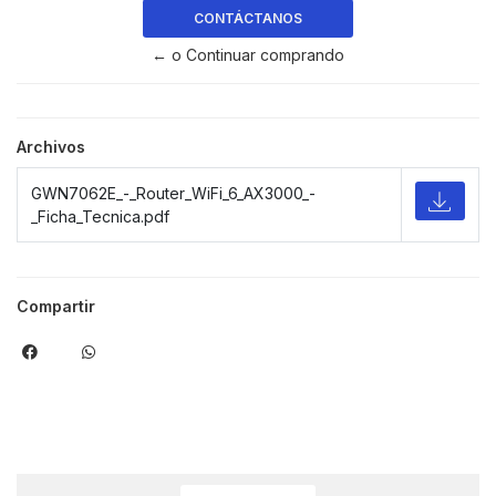
CONTÁCTANOS
← o Continuar comprando
Archivos
GWN7062E_-_Router_WiFi_6_AX3000_-
_Ficha_Tecnica.pdf
Compartir