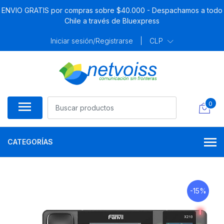
ENVIO GRATIS por compras sobre $40.000 - Despachamos a todo
Chile a través de Bluexpress
Iniciar sesión/Registrarse
|
CLP
0
CATEGORÍAS
-15%