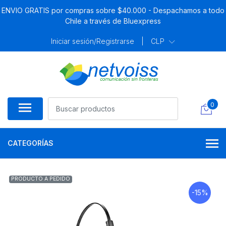
ENVIO GRATIS por compras sobre $40.000 - Despachamos a todo
Chile a través de Bluexpress
Iniciar sesión/Registrarse
|
CLP
0
CATEGORÍAS
PRODUCTO A PEDIDO
-15%