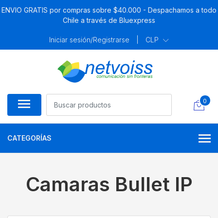
ENVIO GRATIS por compras sobre $40.000 - Despachamos a todo
Chile a través de Bluexpress
Iniciar sesión/Registrarse
|
CLP
0
CATEGORÍAS
Camaras Bullet IP