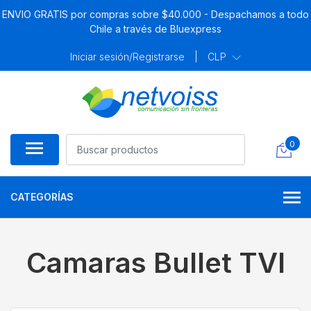
ENVIO GRATIS por compras sobre $40.000 - Despachamos a todo
Chile a través de Bluexpress
Iniciar sesión/Registrarse
|
CLP
0
CATEGORÍAS
Camaras Bullet TVI